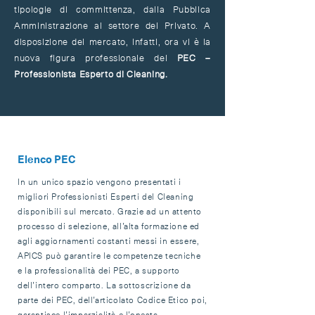
tipologie di committenza, dalla Pubblica
Amministrazione al settore del Privato. A
disposizione del mercato, infatti, ora vi è la
nuova figura professionale del
PEC –
Professionista Esperto di Cleaning.
Elenco PEC
In un unico spazio vengono presentati i
migliori Professionisti Esperti del Cleaning
disponibili sul mercato. Grazie ad un attento
processo di selezione, all’alta formazione ed
agli aggiornamenti costanti messi in essere,
APICS può garantire le competenze tecniche
e la professionalità dei PEC, a supporto
dell’intero comparto. La sottoscrizione da
parte dei PEC, dell’articolato Codice Etico poi,