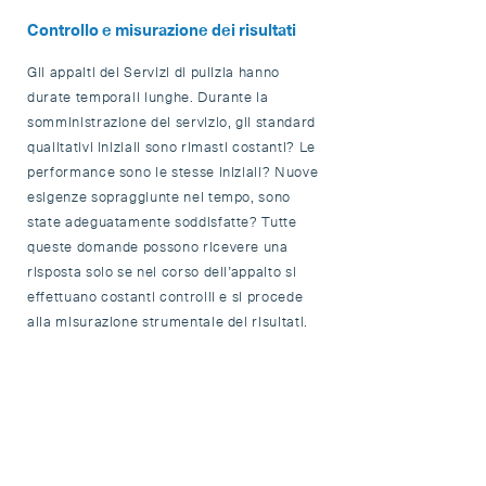
Controllo e misurazione dei risultati
Gli appalti dei Servizi di pulizia hanno
durate temporali lunghe. Durante la
somministrazione del servizio, gli standard
qualitativi iniziali sono rimasti costanti? Le
performance sono le stesse iniziali? Nuove
esigenze sopraggiunte nel tempo, sono
state adeguatamente soddisfatte? Tutte
queste domande possono ricevere una
risposta solo se nel corso dell’appalto si
effettuano costanti controlli e si procede
alla misurazione strumentale dei risultati.
Solo i professionisti esperti del cleaning
possono effettuare queste attività con
professionalità e competenza,
nell’eventualità poi ve ne fosse la
necessità, saranno inoltre in grado di
suggerire i giusti correttivi per ritornare