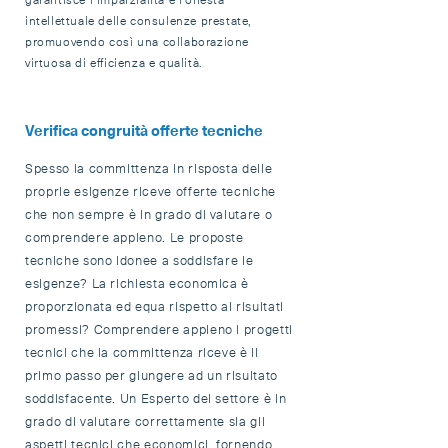
garantisce l’imparzialità e l’onesta
intellettuale delle consulenze prestate,
promuovendo così una collaborazione
virtuosa di efficienza e qualità.
Verifica congruità offerte tecniche
Spesso la committenza in risposta delle
proprie esigenze riceve offerte tecniche
che non sempre è in grado di valutare o
comprendere appieno. Le proposte
tecniche sono idonee a soddisfare le
esigenze? La richiesta economica è
proporzionata ed equa rispetto ai risultati
promessi? Comprendere appieno i progetti
tecnici che la committenza riceve è il
primo passo per giungere ad un risultato
soddisfacente. Un Esperto del settore è in
grado di valutare correttamente sia gli
aspetti tecnici che economici, fornendo